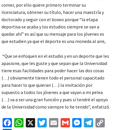
comer, por ello quiere primero terminar su
licenciatura, obtener su título, hacer una maestría y
doctorado y seguir con el boxeo porque “la etapa
deportiva se acaba y los estudios siempre se van a
quedar ahí” es así que su mensaje para los jóvenes es
que estudien ya que el deporte es una moneda al aire,
“Que se enfoquen en el estudio y en un deporte que les
apasione, que les guste y que sepan que la Universidad
tiene esas facilidades para poder hacer las dos cosas
(…) obviamente tienen todo el personal capacitado
para hacer lo que quieran (…) la invitación por
supuesto a todos los jóvenes a que vayan a mi pelea
(…) va a ser una gran función y pues sí tendré el apoyo
de la Universidad como siempre lo he tenido”, enfatizó.
Fa
W
X
T
E
G
M
Te
C