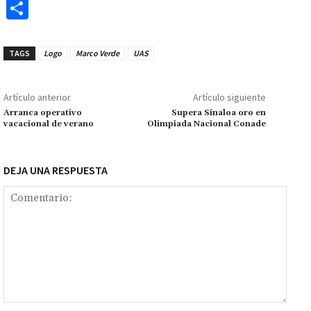
ce
h
wi
m
m
es
le
o
C
b
at
tt
ai
ai
se
gr
p
o
o
sA
er
l
l
n
a
y
m
TAGS
Logo
Marco Verde
UAS
o
p
ge
m
Li
p
k
p
r
n
ar
Artículo anterior
Artículo siguiente
k
tir
Arranca operativo
Supera Sinaloa oro en
vacacional de verano
Olimpiada Nacional Conade
DEJA UNA RESPUESTA
Comentario: