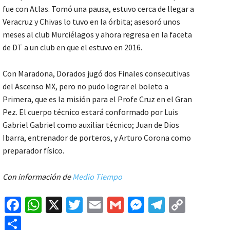
fue con Atlas. Tomó una pausa, estuvo cerca de llegar a
Veracruz y Chivas lo tuvo en la órbita; asesoró unos
meses al club Murciélagos y ahora regresa en la faceta
de DT a un club en que el estuvo en 2016.
Con Maradona, Dorados jugó dos Finales consecutivas
del Ascenso MX, pero no pudo lograr el boleto a
Primera, que es la misión para el Profe Cruz en el Gran
Pez. El cuerpo técnico estará conformado por Luis
Gabriel Gabriel como auxiliar técnico; Juan de Dios
Ibarra, entrenador de porteros, y Arturo Corona como
preparador físico.
Con información de
Medio Tiempo
Fa
W
X
T
E
G
M
Te
C
ce
h
wi
m
m
es
le
o
C