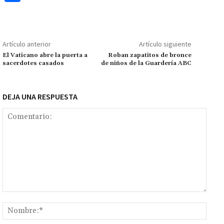
b
at
tt
ai
ai
se
gr
p
o
o
sA
er
l
l
n
a
y
m
o
p
ge
m
Li
p
Artículo anterior
Artículo siguiente
k
p
r
n
ar
El Vaticano abre la puerta a
Roban zapatitos de bronce
sacerdotes casados
de niños de la Guardería ABC
k
tir
DEJA UNA RESPUESTA
Comentario:
Nomb