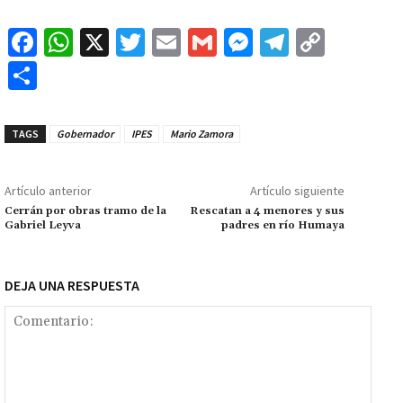
Fa
W
X
T
E
G
M
Te
C
ce
h
wi
m
m
es
le
o
C
b
at
tt
ai
ai
se
gr
p
o
o
sA
er
l
l
n
a
y
m
TAGS
Gobernador
IPES
Mario Zamora
o
p
ge
m
Li
p
k
p
r
n
ar
Artículo anterior
Artículo siguiente
k
tir
Cerrán por obras tramo de la
Rescatan a 4 menores y sus
Gabriel Leyva
padres en río Humaya
DEJA UNA RESPUESTA