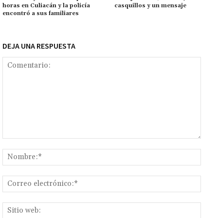
ar
horas en Culiacán y la policía
casquillos y un mensaje
k
tir
encontró a sus familiares
DEJA UNA RESPUESTA
Comentario:
Nomb
Corr
elect
Sitio
web: