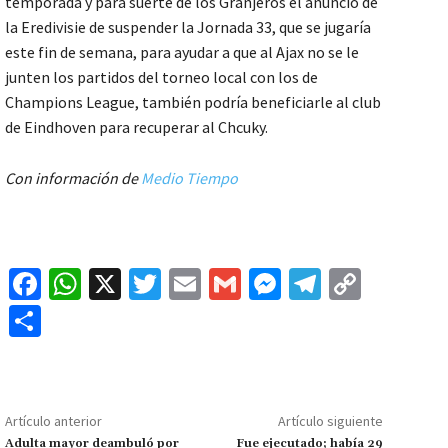
temporada y para suerte de los Granjeros el anuncio de
la Eredivisie de suspender la Jornada 33, que se jugaría
este fin de semana, para ayudar a que al Ajax no se le
junten los partidos del torneo local con los de
Champions League, también podría beneficiarle al club
de Eindhoven para recuperar al Chcuky.
Con información de
Medio Tiempo
Fa
W
X
T
E
G
M
Te
C
ce
h
wi
m
m
es
le
o
C
b
at
tt
ai
ai
se
gr
p
o
o
sA
er
l
l
n
a
y
m
o
p
ge
m
Li
p
Artículo anterior
Artículo siguiente
k
p
r
n
Adulta mayor deambuló por
Fue ejecutado; había 29