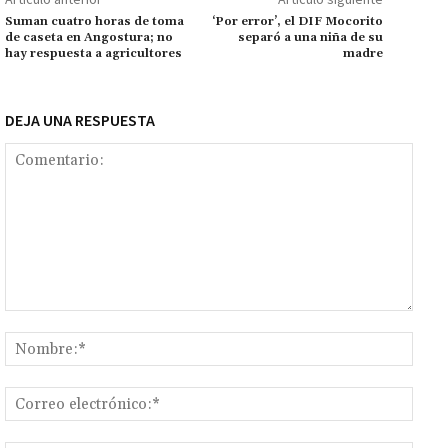
k
p
r
n
ar
Suman cuatro horas de toma
‘Por error’, el DIF Mocorito
de caseta en Angostura; no
separó a una niña de su
k
tir
hay respuesta a agricultores
madre
DEJA UNA RESPUESTA
Comentario:
Nomb
Corr
elect