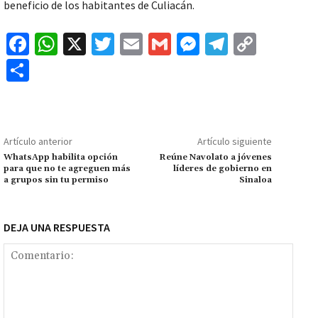
beneficio de los habitantes de Culiacán.
Fa
W
X
T
E
G
M
Te
C
ce
h
wi
m
m
es
le
o
C
b
at
tt
ai
ai
se
gr
p
o
o
sA
er
l
l
n
a
y
m
o
p
ge
m
Li
p
Artículo anterior
Artículo siguiente
k
p
r
n
ar
WhatsApp habilita opción
Reúne Navolato a jóvenes
para que no te agreguen más
líderes de gobierno en
k
tir
a grupos sin tu permiso
Sinaloa
DEJA UNA RESPUESTA