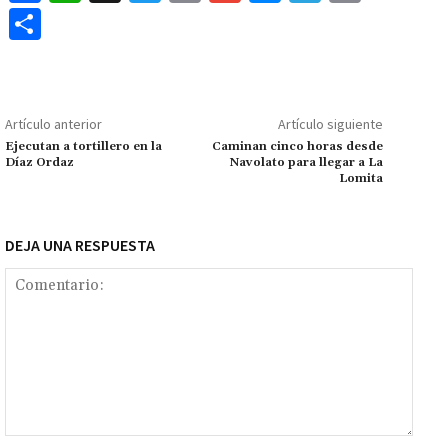
ce
h
wi
m
m
es
le
o
C
b
at
tt
ai
ai
se
gr
p
o
o
sA
er
l
l
n
a
y
m
o
p
ge
m
Li
p
Artículo anterior
Artículo siguiente
k
p
r
n
ar
Ejecutan a tortillero en la
Caminan cinco horas desde
Díaz Ordaz
Navolato para llegar a La
k
tir
Lomita
DEJA UNA RESPUESTA
Comentario: