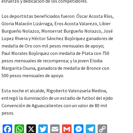
esfuerzo y dedicación de los competidores.
Los deportistas beneficiados fueron Óscar Acosta Ríos,
Gloria Malacón Lizárraga, Eros Acosta Valarezo, Libier
Burgueño Nolazco, Monserrat Burgueño Nolazco, José
Lopez Rivera y Héctor Sánchez Bojórquez ganadores de
medalla de Oro con mil pesos mensuales de apoyo;
Paul Morales Bojórquez con medalla de Plata con 750
pesos mensuales de recompensa; y la joven Elodia
Margarita Osuna, ganadora de medalla de Bronce con
500 pesos mensuales de apoyo.
Esta noche el alcalde, Rigoberto Valenzuela Medina,
entregó la iluminación de un estadio de futbol del ejido
Convención de Aguascalientes con un valor de 80 mil
pesos.
Fa
W
X
T
E
G
M
Te
C