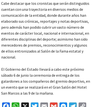
Cabe destacar que los cronistas que serán distinguidos
cuentan con una trayectoria en diversos medios de
comunicación de la entidad, donde durante años han
elaborado sus crónicas, reportajes y notas deportivas,
pero además han podido cubrir un vasto número de
eventos de carácter local, nacional e internacional, en
diferentes disciplinas del deporte; asimismo han sido
merecedores de premios, reconocimientos y algunos
de ellos entronizados al Salón de la Fama estatal y
nacional.
El Gobierno del Estado llevará a cabo este próximo
sábado 6 de junio la ceremonia de entrega de los
galardones a los compañeros del gremio deportivo, en
un evento que se realizará en el Gran Salón del Hotel
San Marcos a las 9 de la mañana.
Fa
W
X
T
E
G
M
Te
C