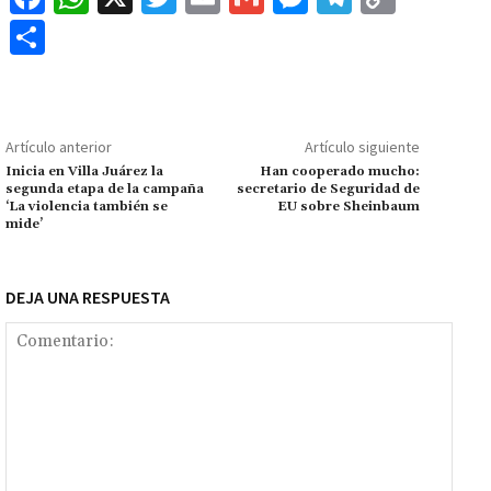
ce
h
wi
m
m
es
le
o
C
b
at
tt
ai
ai
se
gr
p
o
o
sA
er
l
l
n
a
y
m
o
p
ge
m
Li
p
Artículo anterior
Artículo siguiente
k
p
r
n
ar
Inicia en Villa Juárez la
Han cooperado mucho:
segunda etapa de la campaña
secretario de Seguridad de
k
tir
‘La violencia también se
EU sobre Sheinbaum
mide’
DEJA UNA RESPUESTA