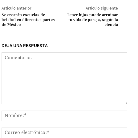
o
p
ge
m
Li
p
Artículo anterior
Artículo siguiente
k
p
r
n
ar
Se crearán escuelas de
Tener hijos puede arruinar
beisbol en diferentes partes
tu vida de pareja, según la
k
tir
de México
ciencia
DEJA UNA RESPUESTA
Comentario:
Nomb
Corr
elect