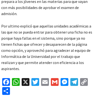
prepara a los jóvenes en las materias para que vayan
con más posibilidades de aprobar el examen de
admisión.
Por ultimo explicó que aquellas unidades académicas a
las que no se pueda entrar para obtener una ficha no es
porque haya fallas en el sistema, sino porque ya no
tienen fichas que ofrecer y desaparecen de la página
como opción, y aprovechó para agradecer al equipo de
Informática de la Universidad por el trabajo que
realizan y que permite atender con eficiencia a los
aspirantes.
Fa
W
X
T
E
G
M
Te
C
ce
h
wi
m
m
es
le
o
C
b
at
tt
ai
ai
se
gr
p
o
o
sA
er
l
l
n
a
y
m