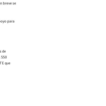
en breve se
poyo para
s de
l 550
STE que