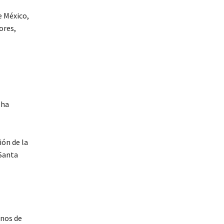
e México,
ores,
 ha
ión de la
 Santa
enos de