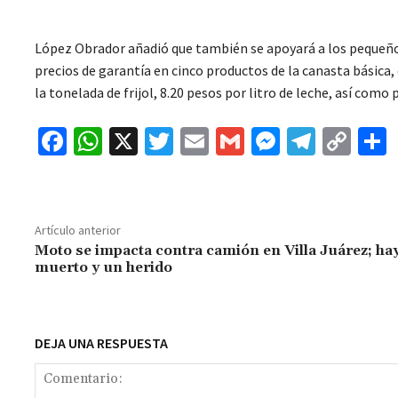
López Obrador añadió que también se apoyará a los pequeño
precios de garantía en cinco productos de la canasta básica,
la tonelada de frijol, 8.20 pesos por litro de leche, así como 
Fa
W
X
T
E
G
M
Te
C
ce
h
wi
m
m
es
le
o
b
at
tt
ai
ai
se
gr
p
o
sA
er
l
l
n
a
y
Artículo anterior
o
p
ge
m
Li
Moto se impacta contra camión en Villa Juárez; ha
muerto y un herido
k
p
r
n
t
k
DEJA UNA RESPUESTA