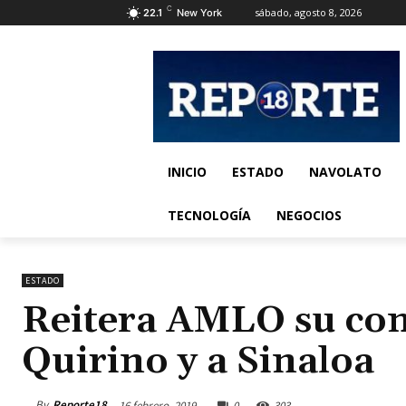
C
sábado, agosto 8, 2026
22.1
New York
INICIO
ESTADO
NAVOLATO
TECNOLOGÍA
NEGOCIOS
ESTADO
Reitera AMLO su co
Quirino y a Sinaloa
By
Reporte18
16 febrero, 2019
0
303