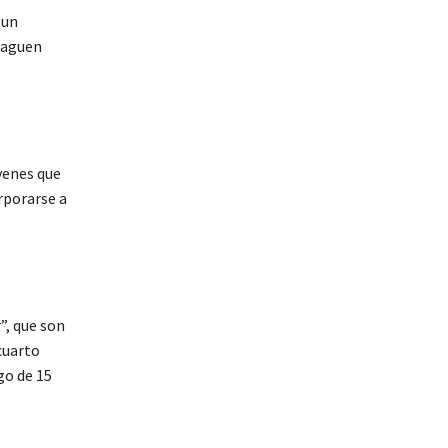
 un
 paguen
venes que
rporarse a
”, que son
cuarto
go de 15