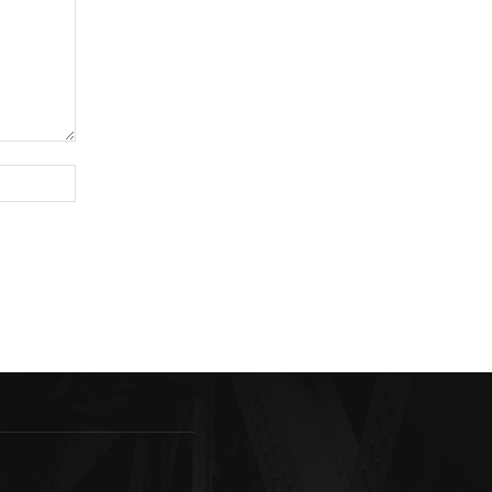
Sitio
web: