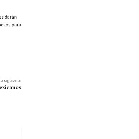
es darán
pesos para
lo siguiente
mexicanos