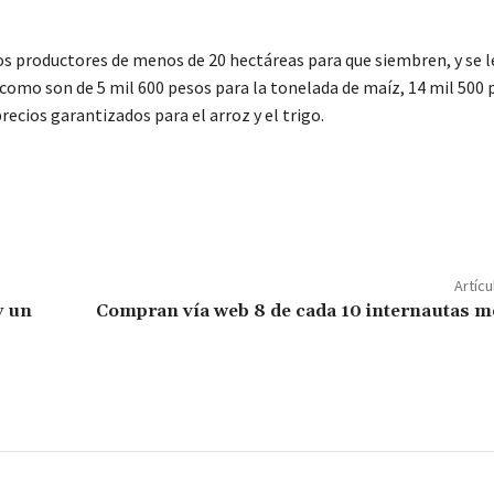
s productores de menos de 20 hectáreas para que siembren, y se l
 como son de 5 mil 600 pesos para la tonelada de maíz, 14 mil 500 
precios garantizados para el arroz y el trigo.
C
o
m
p
Artícu
ar
y un
Compran vía web 8 de cada 10 internautas 
ir