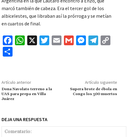
Argentina en la que Lautaro encontró a Enzo, que
marcó también de cabeza. Era el tercer gol de los
albicelestes, que libraban así la prórroga y se metían
en cuartos de final.
Fa
W
X
T
E
G
M
Te
C
ce
h
wi
m
m
es
le
o
C
b
at
tt
ai
ai
se
gr
p
o
o
sA
er
l
l
n
a
y
m
o
p
ge
m
Li
p
Artículo anterior
Artículo siguiente
k
p
r
n
ar
Dona Navolato terreno a la
Supera brote de ébola en
UAS para prepa en Villa
Congo los 500 muertos
k
tir
Juárez
DEJA UNA RESPUESTA