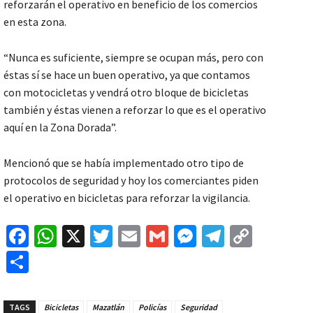
reforzarán el operativo en beneficio de los comercios
en esta zona.
“Nunca es suficiente, siempre se ocupan más, pero con
éstas sí se hace un buen operativo, ya que contamos
con motocicletas y vendrá otro bloque de bicicletas
también y éstas vienen a reforzar lo que es el operativo
aquí en la Zona Dorada”.
Mencionó que se había implementado otro tipo de
protocolos de seguridad y hoy los comerciantes piden
el operativo en bicicletas para reforzar la vigilancia.
Fa
W
X
T
E
G
M
Te
C
ce
h
wi
m
m
es
le
o
C
b
at
tt
ai
ai
se
gr
p
o
o
sA
er
l
l
n
a
y
m
TAGS
Bicicletas
Mazatlán
Policías
Seguridad