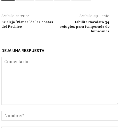
o
p
ge
m
Li
p
k
p
r
n
ar
Artículo anterior
Artículo siguiente
k
tir
Se aleja ‘Blanca’ de las costas
Habilita Navolato 34
del Pacífico
refugios para temporada de
huracanes
DEJA UNA RESPUESTA
Comentario:
Nomb