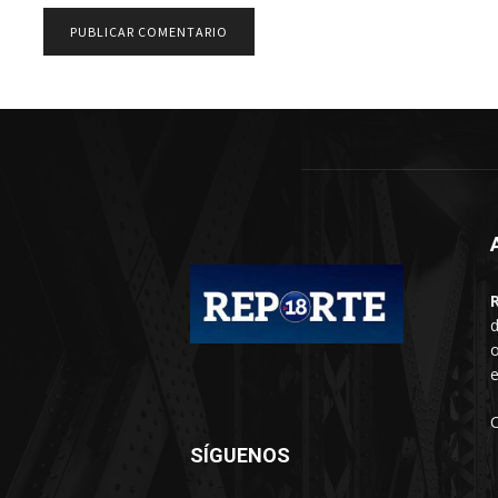
d
o
e
SÍGUENOS