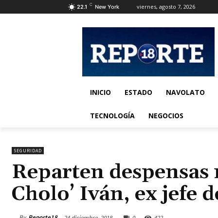
C
viernes, agosto 7, 2026
22.1
New York
INICIO
ESTADO
NAVOLATO
TECNOLOGÍA
NEGOCIOS
SEGURIDAD
Reparten despensas 
Cholo’ Iván, ex jefe 
By
Reporte18
24 diciembre, 2018
0
422