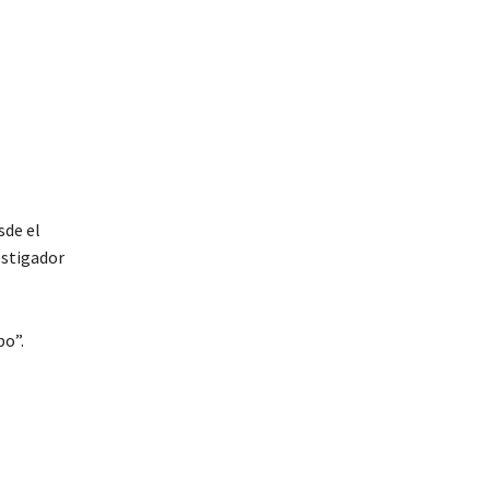
sde el
estigador
po”.