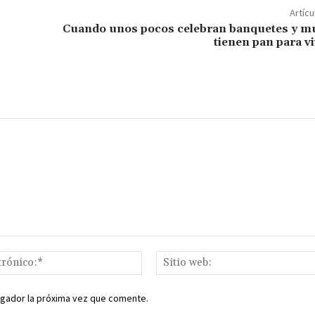
p
Artícu
ar
Cuando unos pocos celebran banquetes y m
tienen pan para vi
ir
Correo
electrónico:*
egador la próxima vez que comente.