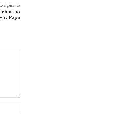
lo siguiente
uchos no
vir: Papa
Sitio
web: