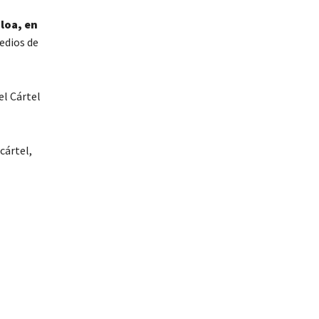
loa, en
edios de
el Cártel
cártel,