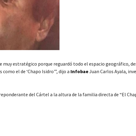
ue muy estratégico porque reguardó todo el espacio geográfico, de
 como el de ‘Chapo Isidro'”, dijo a
Infobae
Juan Carlos Ayala, inv
reponderante del Cártel a la altura de la familia directa de “El Cha
C
o
m