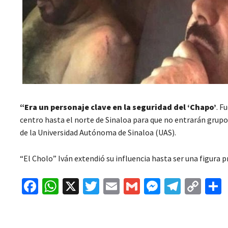
“Era un personaje clave en la seguridad del ‘Chapo’
. F
centro hasta el norte de Sinaloa para que no entrarán grupos
de la Universidad Autónoma de Sinaloa (UAS).
“El Cholo” Iván extendió su influencia hasta ser una figura p
Fa
W
X
T
E
G
M
Te
C
ce
h
wi
m
m
es
le
o
b
at
tt
ai
ai
se
gr
p