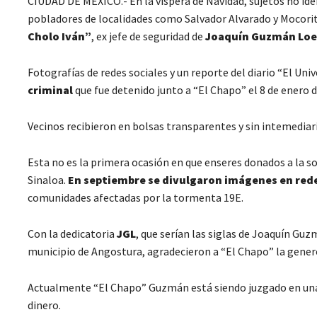
CIUDAD DE MÉXICO.- En la víspera de Navidad, sujetos no id
pobladores de localidades como Salvador Alvarado y Mocorit
Cholo Iván”
, ex jefe de seguridad de
Joaquín Guzmán Loe
Fotografías de redes sociales y un reporte del diario “El Uni
criminal
que fue detenido junto a “El Chapo” el 8 de enero d
Vecinos recibieron en bolsas transparentes y sin intemedia
Esta no es la primera ocasión en que enseres donados a la so
Sinaloa.
En septiembre se divulgaron imágenes en redes
comunidades afectadas por la tormenta 19E.
Con la dedicatoria
JGL
, que serían las siglas de Joaquín Gu
municipio de Angostura, agradecieron a “El Chapo” la gener
Actualmente “El Chapo” Guzmán está siendo juzgado en una c
dinero.