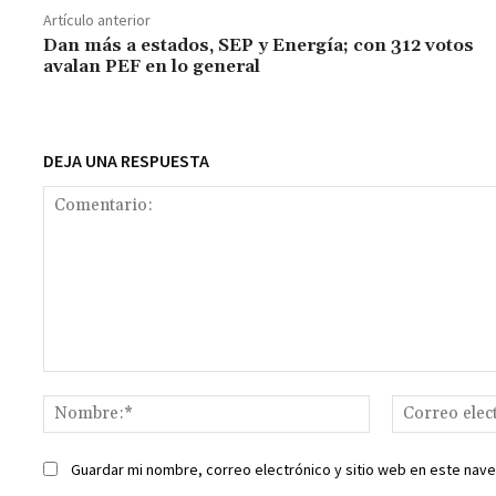
o
sA
er
l
l
n
a
y
Artículo anterior
o
p
ge
m
Li
Dan más a estados, SEP y Energía; con 312 votos
avalan PEF en lo general
k
p
r
n
t
k
DEJA UNA RESPUESTA
Comentario:
Nombre:*
Guardar mi nombre, correo electrónico y sitio web en este nav