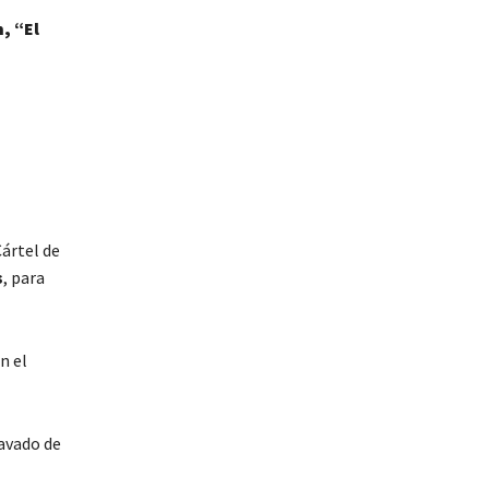
, “El
Cártel de
s
, para
n el
avado de