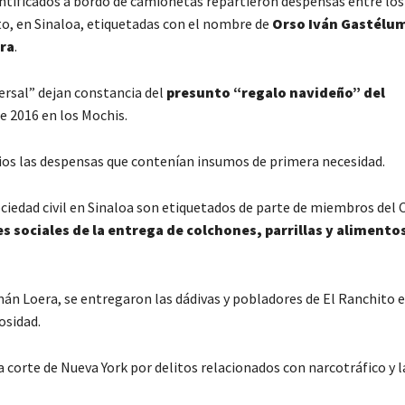
entificados a bordo de camionetas repartieron despensas entre los
o, en Sinaloa, etiquetadas con el nombre de
Orso Iván Gastélum
ra
.
versal” dejan constancia del
presunto “regalo navideño” del
e 2016 en los Mochis.
rios las despensas que contenían insumos de primera necesidad.
ciedad civil en Sinaloa son etiquetados de parte de miembros del 
 sociales de la entrega de colchones, parrillas y alimento
zmán Loera, se entregaron las dádivas y pobladores de El Ranchito e
osidad.
orte de Nueva York por delitos relacionados con narcotráfico y l