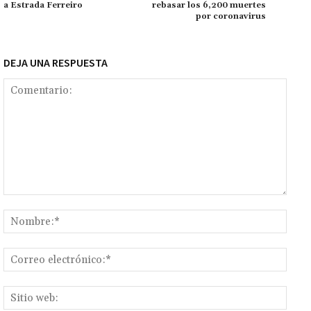
tir
a Estrada Ferreiro
rebasar los 6,200 muertes
por coronavirus
DEJA UNA RESPUESTA
Comentario:
Nomb
Corr
elect
Sitio
web: