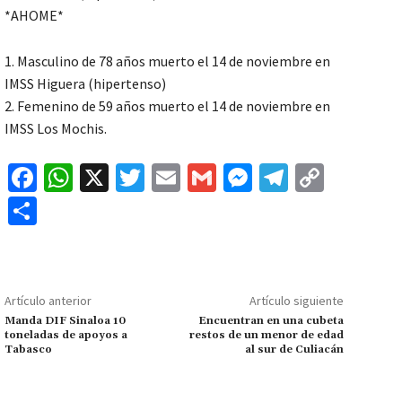
*AHOME*
1. Masculino de 78 años muerto el 14 de noviembre en
IMSS Higuera (hipertenso)
2. Femenino de 59 años muerto el 14 de noviembre en
IMSS Los Mochis.
Fa
W
X
T
E
G
M
Te
C
ce
h
wi
m
m
es
le
o
C
b
at
tt
ai
ai
se
gr
p
o
o
sA
er
l
l
n
a
y
m
o
p
ge
m
Li
p
Artículo anterior
Artículo siguiente
k
p
r
n
ar
Manda DIF Sinaloa 10
Encuentran en una cubeta
toneladas de apoyos a
restos de un menor de edad
k
tir
Tabasco
al sur de Culiacán