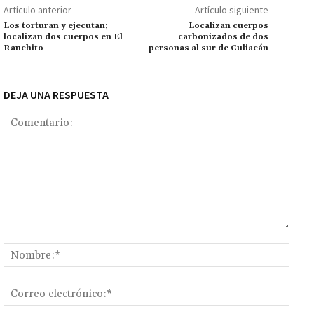
o
p
ge
m
Li
p
Artículo anterior
Artículo siguiente
k
p
r
n
ar
Los torturan y ejecutan;
Localizan cuerpos
localizan dos cuerpos en El
carbonizados de dos
k
tir
Ranchito
personas al sur de Culiacán
DEJA UNA RESPUESTA
Comentario:
Nomb
Corr
elect