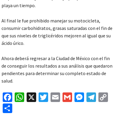
playa un tiempo.
Al final le fue prohibido manejar su motocicleta,
consumir carbohidratos, grasas saturadas con el fin de
que sus niveles de triglicéridos mejoren al igual que su
ácido úrico.
Ahora deberá regresar a la Ciudad de México con el fin
de conseguir los resultados a sus análisis que quedaron
pendientes para determinar su completo estado de
salud.
Fa
W
X
T
E
G
M
Te
C
ce
h
wi
m
m
es
le
o
C
b
at
tt
ai
ai
se
gr
p
o
o
sA
er
l
l
n
a
y
m