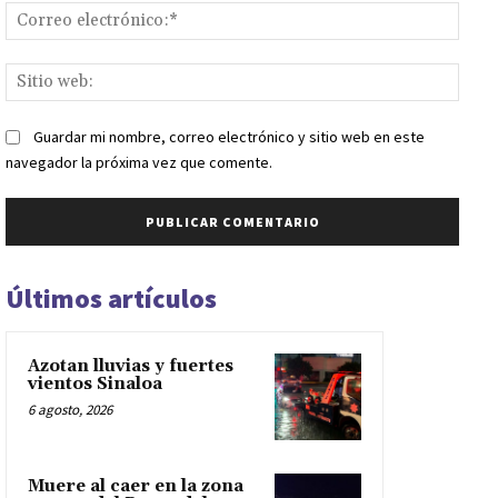
Corr
elect
Sitio
web:
Guardar mi nombre, correo electrónico y sitio web en este
navegador la próxima vez que comente.
Últimos artículos
Azotan lluvias y fuertes
vientos Sinaloa
6 agosto, 2026
Muere al caer en la zona