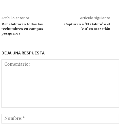
o
sA
er
l
l
n
a
y
m
o
p
ge
m
Li
p
Artículo anterior
Artículo siguiente
k
p
r
n
ar
Rehabilitarán todas las
Capturan a ‘El Gabito’ o el
techumbres en campos
‘80’ en Mazatlán
k
tir
pesqueros
DEJA UNA RESPUESTA
Comentario:
Nomb