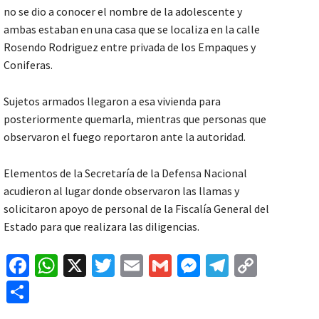
no se dio a conocer el nombre de la adolescente y
ambas estaban en una casa que se localiza en la calle
Rosendo Rodriguez entre privada de los Empaques y
Coniferas.
Sujetos armados llegaron a esa vivienda para
posteriormente quemarla, mientras que personas que
observaron el fuego reportaron ante la autoridad.
Elementos de la Secretaría de la Defensa Nacional
acudieron al lugar donde observaron las llamas y
solicitaron apoyo de personal de la Fiscalía General del
Estado para que realizara las diligencias.
Fa
W
X
T
E
G
M
Te
C
ce
h
wi
m
m
es
le
o
C
b
at
tt
ai
ai
se
gr
p
o