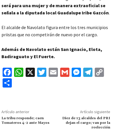
será para una mujer y de manera extraoficial se
señala a la diputada local Guadalupe Iribe Gazcón
.
El alcalde de Navolato figura entre los tres municipios
priistas que no competirán de nuevo por el cargo.
Además de Navolato están San Ignacio, Elota,
Badiraguato y El Fuerte.
Fa
W
X
T
E
G
M
Te
C
ce
h
wi
m
m
es
le
o
C
b
at
tt
ai
ai
se
gr
p
o
o
sA
er
l
l
n
a
y
m
o
p
ge
m
Li
p
Artículo anterior
Artículo siguiente
k
p
r
n
ar
La tribu responde; caen
Diez de 13 alcaldes del PRI
Tomateros 4-2 ante Mayos
dejan el cargo; van por la
k
reelección