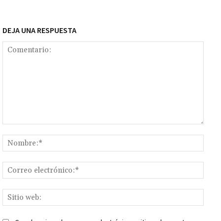
tir
DEJA UNA RESPUESTA
Comentario:
Nomb
Corr
elect
Sitio
web: