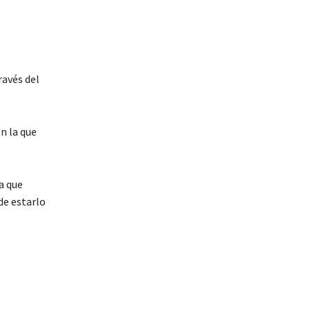
ravés del
n la que
a que
de estarlo