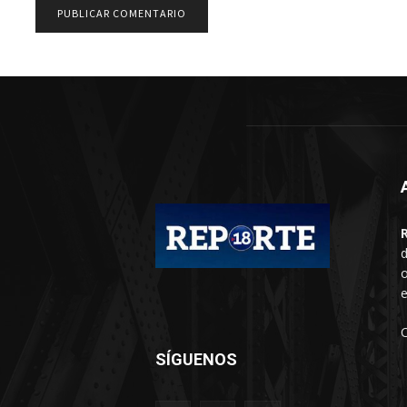
d
o
e
SÍGUENOS