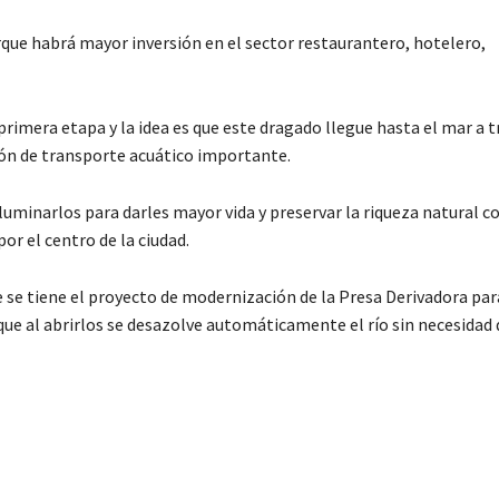
rque habrá mayor inversión en el sector restaurantero, hotelero,
primera etapa y la idea es que este dragado llegue hasta el mar a t
ón de transporte acuático importante.
iluminarlos para darles mayor vida y preservar la riqueza natural co
or el centro de la ciudad.
 se tiene el proyecto de modernización de la Presa Derivadora par
e al abrirlos se desazolve automáticamente el río sin necesidad 
C
o
m