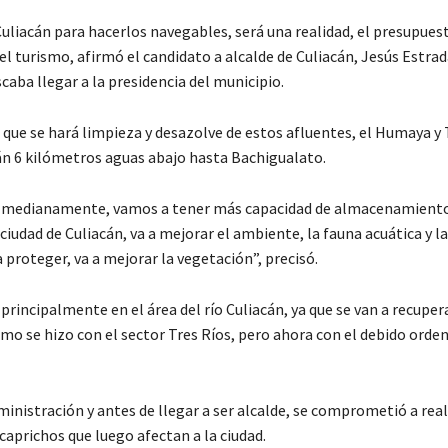
uliacán para hacerlos navegables, será una realidad, el presupues
 turismo, afirmó el candidato a alcalde de Culiacán, Jesús Estrad
aba llegar a la presidencia del municipio.
que se hará limpieza y desazolve de estos afluentes, el Humaya 
cán 6 kilómetros aguas abajo hasta Bachigualato.
s medianamente, vamos a tener más capacidad de almacenamiento
ciudad de Culiacán, va a mejorar el ambiente, la fauna acuática y l
 a proteger, va a mejorar la vegetación”, precisó.
principalmente en el área del río Culiacán, ya que se van a recupe
mo se hizo con el sector Tres Ríos, pero ahora con el debido orden
ministración y antes de llegar a ser alcalde, se comprometió a real
caprichos que luego afectan a la ciudad.