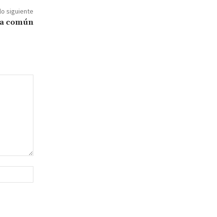
lo siguiente
va común
Sitio
web: