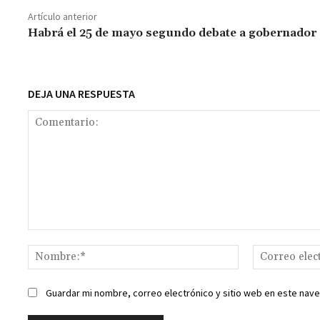
o
sA
er
l
l
n
a
y
Artículo anterior
o
p
ge
m
Li
Habrá el 25 de mayo segundo debate a gobernador
k
p
r
n
t
k
DEJA UNA RESPUESTA
Comentario:
Nombre:*
Guardar mi nombre, correo electrónico y sitio web en este nav