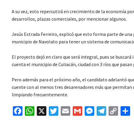
A su vez, esto repercutirá en crecimiento de la economía po
desarrollos, plazas comerciales, por mencionar algunos.
Jesús Estrada Ferreiro, explicó que esto forma parte de una 
municipio de Navolato para tener un sistema de comunicaci
El proyecto dejó en claro que será integral, pues se buscará 
cuenta el municipio de Culiacán, ciudad con 3 ríos que pasan p
Pero además para el próximo año, el candidato adelantó que
cuente con al menos tres desarenadores más que permitan qu
limpiando frecuentemente.
Fa
W
X
T
E
G
M
Te
C
ce
h
wi
m
m
es
le
o
b
at
tt
ai
ai
se
gr
p