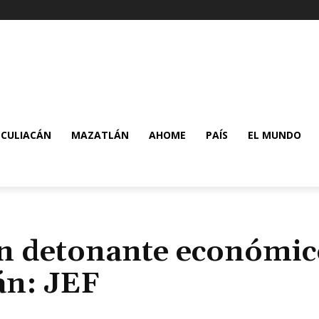
CULIACÁN
MAZATLÁN
AHOME
PAÍS
EL MUNDO
án detonante económic
án: JEF