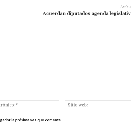
p
Artícu
ar
Acuerdan diputados agenda legislati
ir
Correo
electrónico:*
egador la próxima vez que comente.