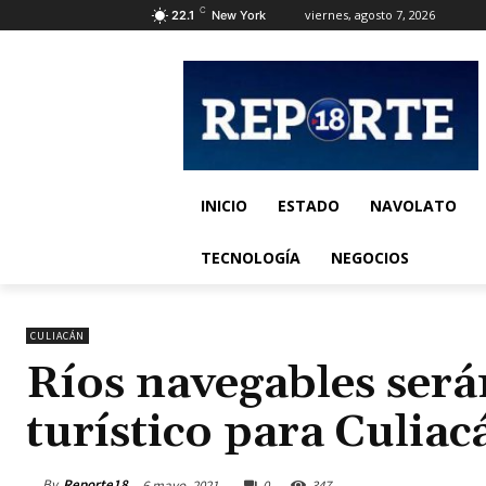
C
viernes, agosto 7, 2026
22.1
New York
INICIO
ESTADO
NAVOLATO
TECNOLOGÍA
NEGOCIOS
CULIACÁN
Ríos navegables ser
turístico para Culiac
By
Reporte18
6 mayo, 2021
0
347