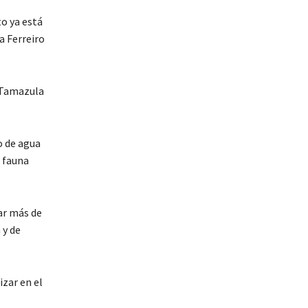
to ya está
a Ferreiro
y Tamazula
 de agua
a fauna
rar más de
 y de
izar en el