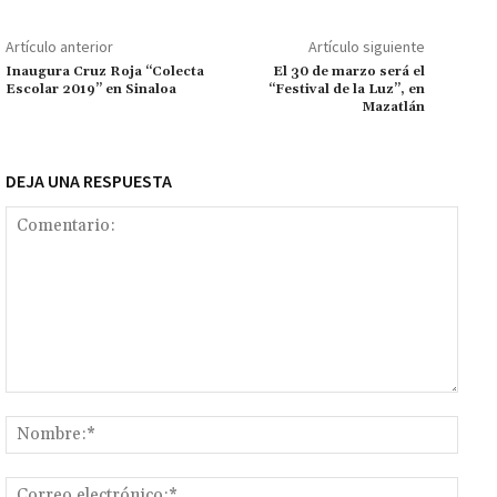
o
sA
er
l
l
n
a
y
m
o
p
ge
m
Li
p
Artículo anterior
Artículo siguiente
k
p
r
n
ar
Inaugura Cruz Roja “Colecta
El 30 de marzo será el
Escolar 2019” en Sinaloa
“Festival de la Luz”, en
k
tir
Mazatlán
DEJA UNA RESPUESTA
Comentario:
Nomb
Corr