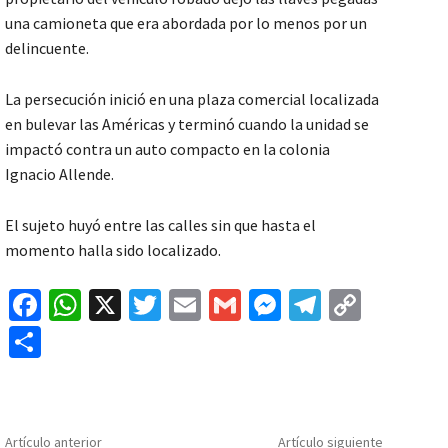
una camioneta que era abordada por lo menos por un
delincuente.
La persecución inició en una plaza comercial localizada
en bulevar las Américas y terminó cuando la unidad se
impactó contra un auto compacto en la colonia
Ignacio Allende.
El sujeto huyó entre las calles sin que hasta el
momento halla sido localizado.
Fa
W
X
T
E
G
M
Te
C
ce
h
wi
m
m
es
le
o
C
b
at
tt
ai
ai
se
gr
p
o
o
sA
er
l
l
n
a
y
m
o
p
ge
m
Li
p
Artículo anterior
Artículo siguiente