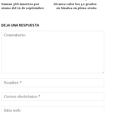
k
p
r
n
ar
Suman 366 muertos por
Alcanza calor los 42 grados
sismo del 19 de septiembre
en Sinaloa en pleno otoño
k
tir
DEJA UNA RESPUESTA
Comentario:
Nomb
Corr
elect
Sitio