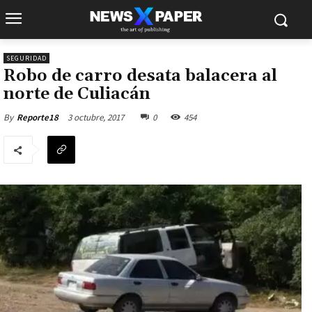
SEGURIDAD
Robo de carro desata balacera al
norte de Culiacán
3 octubre, 2017
0
454
By
Reporte18