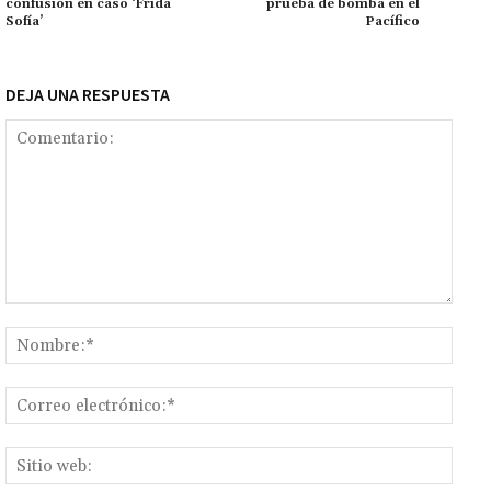
confusión en caso ‘Frida
prueba de bomba en el
k
tir
Sofía’
Pacífico
DEJA UNA RESPUESTA
Comentario:
Nomb
Corr
elect
Sitio
web: