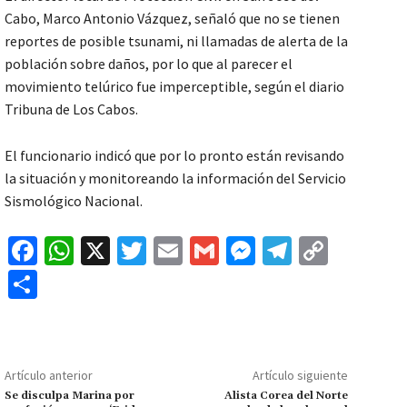
Cabo, Marco Antonio Vázquez, señaló que no se tienen
reportes de posible tsunami, ni llamadas de alerta de la
población sobre daños, por lo que al parecer el
movimiento telúrico fue imperceptible, según el diario
Tribuna de Los Cabos.
El funcionario indicó que por lo pronto están revisando
la situación y monitoreando la información del Servicio
Sismológico Nacional.
Fa
W
X
T
E
G
M
Te
C
ce
h
wi
m
m
es
le
o
C
b
at
tt
ai
ai
se
gr
p
o
o
sA
er
l
l
n
a
y
m
o
p
ge
m
Li
p
Artículo anterior
Artículo siguiente
k
p
r
n
ar
Se disculpa Marina por
Alista Corea del Norte