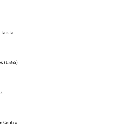
la isla
-
os (USGS).
s.
se Centro