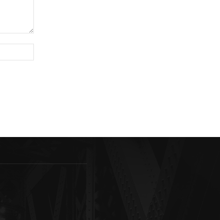
Sitio
web: