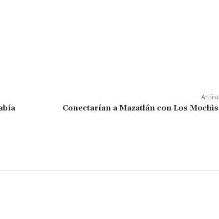
C
o
m
p
Artícu
ar
abía
Conectarían a Mazatlán con Los Mochis
ir