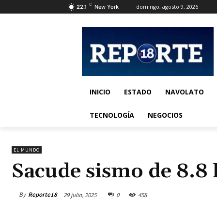
C
domingo, agosto 9, 2026
22.1
New York
INICIO
ESTADO
NAVOLATO
TECNOLOGÍA
NEGOCIOS
EL MUNDO
Sacude sismo de 8.8 l
By
Reporte18
29 julio, 2025
0
458