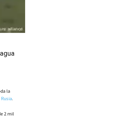
 agua
oda la
e
Rusia
.
de 2 mil