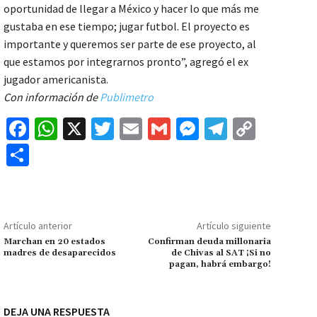
oportunidad de llegar a México y hacer lo que más me
gustaba en ese tiempo; jugar futbol. El proyecto es
importante y queremos ser parte de ese proyecto, al
que estamos por integrarnos pronto”, agregó el ex
jugador americanista.
Con información de
Publimetro
Fa
W
X
T
E
G
M
Te
C
ce
h
wi
m
m
es
le
o
C
b
at
tt
ai
ai
se
gr
p
o
o
sA
er
l
l
n
a
y
m
o
p
ge
m
Li
p
Artículo anterior
Artículo siguiente
k
p
r
n
ar
Marchan en 20 estados
Confirman deuda millonaria
madres de desaparecidos
de Chivas al SAT ¡Si no
k
tir
pagan, habrá embargo!
DEJA UNA RESPUESTA