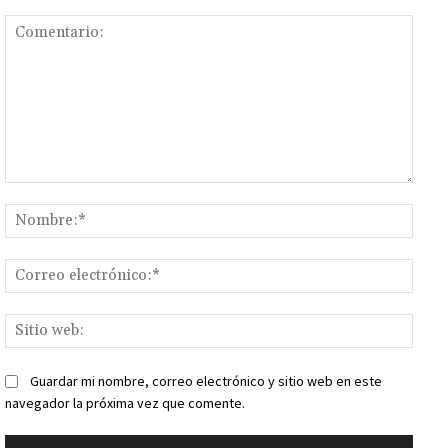
Comentario:
Nomb
Corr
elect
Sitio
web:
Guardar mi nombre, correo electrónico y sitio web en este
navegador la próxima vez que comente.