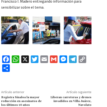
Francisco I. Madero entregando información para
sensibilizar sobre el tema.
Fa
W
X
T
E
G
M
Te
C
ce
h
wi
m
m
es
le
o
C
b
at
tt
ai
ai
se
gr
p
o
o
sA
er
l
l
n
a
y
m
o
p
ge
m
Li
p
Artículo anterior
Artículo siguiente
k
p
r
n
ar
Registra Sinaloa la mayor
Liberan carreteras y drenes
reducción en asesinatos de
invadidos en Villa Juárez,
k
tir
los últimos 10 años
Navolato