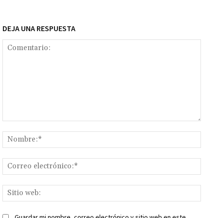
DEJA UNA RESPUESTA
Comentario:
Nomb
Corr
elect
Sitio
web:
Guardar mi nombre, correo electrónico y sitio web en este