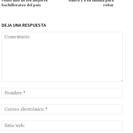
como uno de los mejores
banco y a su familia para
k
tir
bachilleratos del país
robar
DEJA UNA RESPUESTA
Comentario:
Nomb
Corr
elect
Sitio
web: