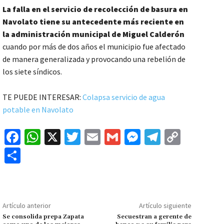
La falla en el servicio de recolección de basura en
Navolato tiene su antecedente más reciente en
la administración municipal de Miguel Calderón
cuando por más de dos años el municipio fue afectado
de manera generalizada y provocando una rebelión de
los siete síndicos.
TE PUEDE INTERESAR:
Colapsa servicio de agua
potable en Navolato
Fa
W
X
T
E
G
M
Te
C
ce
h
wi
m
m
es
le
o
C
b
at
tt
ai
ai
se
gr
p
o
o
sA
er
l
l
n
a
y
m
o
p
ge
m
Li
p
Artículo anterior
Artículo siguiente
k
p
r
n
ar
Se consolida prepa Zapata
Secuestran a gerente de