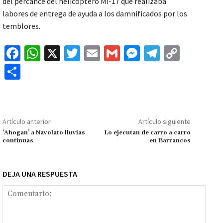
del percance del helicoptero Mi-17 que realizaba
labores de entrega de ayuda a los damnificados por los
temblores.
Fa
W
X
T
E
G
M
Te
C
ce
h
wi
m
m
es
le
o
C
b
at
tt
ai
ai
se
gr
p
o
o
sA
er
l
l
n
a
y
m
o
p
ge
m
Li
p
Artículo anterior
Artículo siguiente
k
p
r
n
ar
‘Ahogan’ a Navolato lluvias
Lo ejecutan de carro a carro
continuas
en Barrancos
k
tir
DEJA UNA RESPUESTA