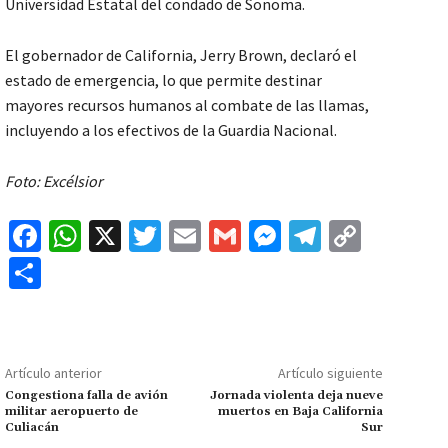
Universidad Estatal del condado de Sonoma.
El gobernador de California, Jerry Brown, declaró el
estado de emergencia, lo que permite destinar
mayores recursos humanos al combate de las llamas,
incluyendo a los efectivos de la Guardia Nacional.
Foto: Excélsior
Fa
W
X
T
E
G
M
Te
C
ce
h
wi
m
m
es
le
o
C
b
at
tt
ai
ai
se
gr
p
o
o
sA
er
l
l
n
a
y
m
o
p
ge
m
Li
p
Artículo anterior
Artículo siguiente
k
p
r
n
ar
Congestiona falla de avión
Jornada violenta deja nueve
militar aeropuerto de
muertos en Baja California
k
tir
Culiacán
Sur