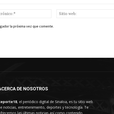
Correo
electrónico:*
egador la próxima vez que comente.
ACERCA DE NOSOTROS
Reporte18
, el periódico digital de Sinaloa, es tu sitio web
e noticias, entretenimiento, deportes y tecnología. Te
frecemos las últimas noticias así como contenido