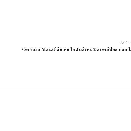
C
o
m
p
ar
Artícu
ir
Cerrará Mazatlán en la Juárez 2 avenidas con l