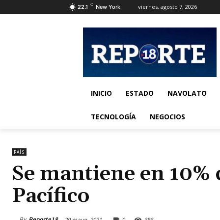
C
viernes, agosto 7, 2026
22.1
New York
INICIO
ESTADO
NAVOLATO
TECNOLOGÍA
NEGOCIOS
PAÍS
Se mantiene en 10% d
Pacífico
By
Reporte18
20 mayo, 2021
0
356