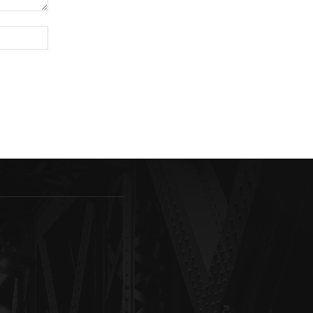
Sitio
web: