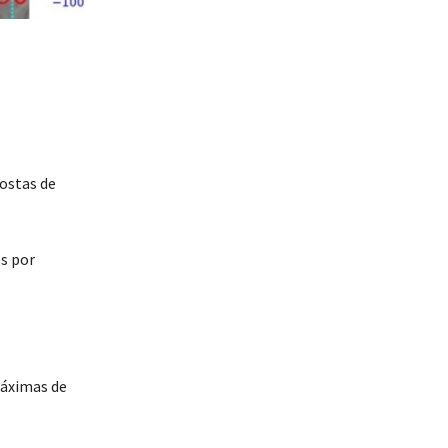
costas de
os por
máximas de