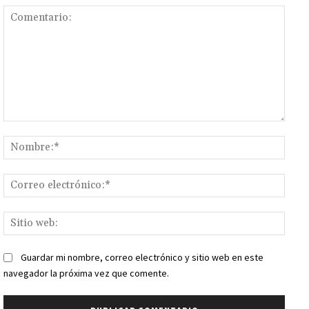
Comentario:
Nomb
Corr
elect
Sitio
web:
Guardar mi nombre, correo electrónico y sitio web en este
navegador la próxima vez que comente.