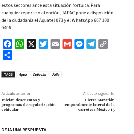
estos sectores ante esta situación fortuita. Para
cualquier reporte o atención, JAPAC pone a disposición
de la ciudadanía el Aquatel 073 y el WhatsApp 667 100
0406.
Fa
W
X
T
E
G
M
Te
C
ce
h
wi
m
m
es
le
o
C
b
at
tt
ai
ai
se
gr
p
o
o
sA
er
l
l
n
a
y
m
TAGS
Agua
Culiacán
Falla
o
p
ge
m
Li
p
k
p
r
n
ar
Artículo anterior
Artículo siguiente
k
tir
Inician descuentos y
Cierra Mazatlán
programas de regularización
temporalmente lateral de la
vehicular
carretera México 15
DEJA UNA RESPUESTA