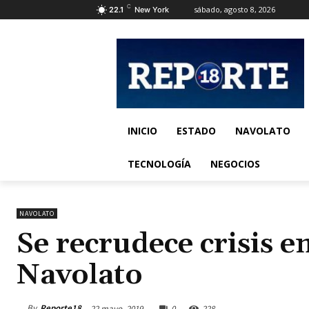
C
sábado, agosto 8, 2026
22.1
New York
INICIO
ESTADO
NAVOLATO
TECNOLOGÍA
NEGOCIOS
NAVOLATO
Se recrudece crisis e
Navolato
By
Reporte18
22 mayo, 2019
0
228