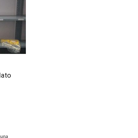
lato
 una