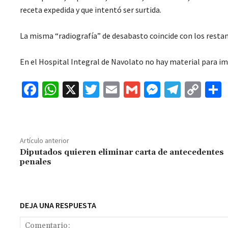
receta expedida y que intentó ser surtida.
La misma “radiografía” de desabasto coincide con los resta
En el Hospital Integral de Navolato no hay material para imp
Fa
W
X
T
E
G
M
Te
C
ce
h
wi
m
m
es
le
o
b
at
tt
ai
ai
se
gr
p
o
sA
er
l
l
n
a
y
Artículo anterior
o
p
ge
m
Li
Diputados quieren eliminar carta de antecedentes
penales
k
p
r
n
t
k
DEJA UNA RESPUESTA