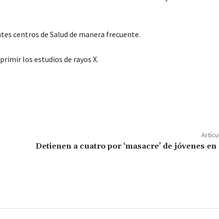
ntes centros de Salud de manera frecuente.
rimir los estudios de rayos X.
C
o
m
p
Artícu
ar
Detienen a cuatro por ‘masacre’ de jóvenes en
ir