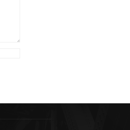
Sitio
web: