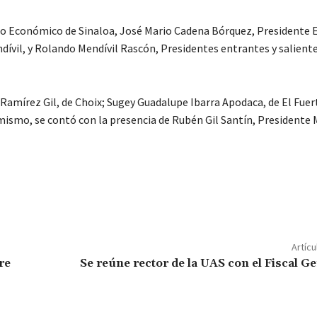
lo Económico de Sinaloa, José Mario Cadena Bórquez, Presidente E
dívil, y Rolando Mendívil Rascón, Presidentes entrantes y saliente
mírez Gil, de Choix; Sugey Guadalupe Ibarra Apodaca, de El Fuert
 mismo, se contó con la presencia de Rubén Gil Santín, Presidente 
C
o
m
p
Artícu
ar
re
Se reúne rector de la UAS con el Fiscal Ge
ir