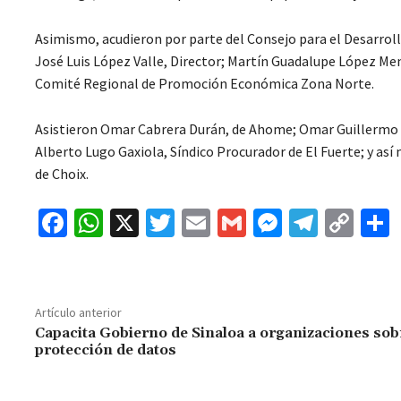
Asimismo, acudieron por parte del Consejo para el Desarrol
José Luis López Valle, Director; Martín Guadalupe López Men
Comité Regional de Promoción Económica Zona Norte.
Asistieron Omar Cabrera Durán, de Ahome; Omar Guillermo Ra
Alberto Lugo Gaxiola, Síndico Procurador de El Fuerte; y así
de Choix.
Fa
W
X
T
E
G
M
Te
C
ce
h
wi
m
m
es
le
o
b
at
tt
ai
ai
se
gr
p
o
sA
er
l
l
n
a
y
Artículo anterior
o
p
ge
m
Li
Capacita Gobierno de Sinaloa a organizaciones sob
protección de datos
k
p
r
n
t
k