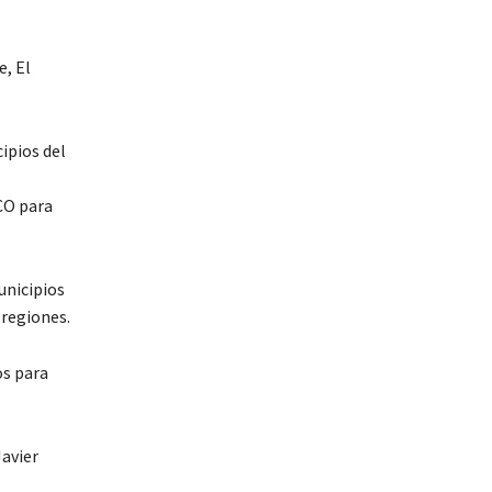
e, El
ipios del
ECO para
unicipios
 regiones.
os para
Javier