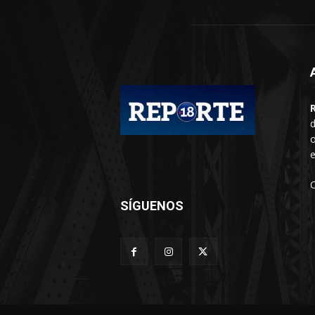
d
o
e
SÍGUENOS