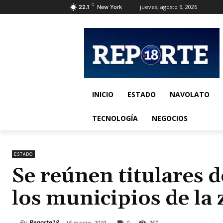
C
jueves, agosto 6, 2026
22.1
New York
INICIO
ESTADO
NAVOLATO
TECNOLOGÍA
NEGOCIOS
ESTADO
Se reúnen titulares 
los municipios de la
By
Reporte18
15 marzo, 2019
0
257