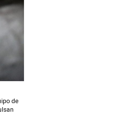
uipo de
ulsan