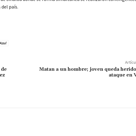
del país.
C
o
m
Azul
p
ar
Artícu
ir
 de
Matan a un hombre; joven queda herido
ez
ataque en V