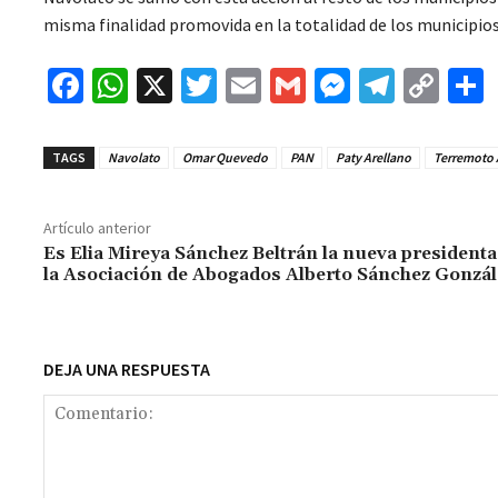
misma finalidad promovida en la totalidad de los municipios 
Fa
W
X
T
E
G
M
Te
C
ce
h
wi
m
m
es
le
o
b
at
tt
ai
ai
se
gr
p
TAGS
Navolato
Omar Quevedo
PAN
Paty Arellano
Terremoto 
o
sA
er
l
l
n
a
y
o
p
ge
m
Li
Artículo anterior
k
p
r
n
t
Es Elia Mireya Sánchez Beltrán la nueva presidenta
la Asociación de Abogados Alberto Sánchez Gonzál
k
DEJA UNA RESPUESTA