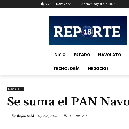
C
viernes, agosto 7, 2026
22.1
New York
INICIO
ESTADO
NAVOLATO
TECNOLOGÍA
NEGOCIOS
NAVOLATO
Se suma el PAN Navol
By
Reporte18
6 junio, 2026
0
237