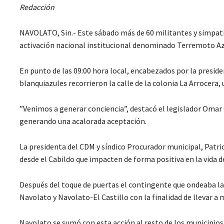
Redacción
NAVOLATO, Sin.- Este sábado más de 60 militantes y simpati
activación nacional institucional denominado Terremoto Az
En punto de las 09:00 hora local, encabezados por la preside
blanquiazules recorrieron la calle de la colonia La Arrocera
”Venimos a generar conciencia”, destacó el legislador Omar 
generando una acalorada aceptación.
La presidenta del CDM y síndico Procurador municipal, Patric
desde el Cabildo que impacten de forma positiva en la vida d
Después del toque de puertas el contingente que ondeaba las
Navolato y Navolato-El Castillo con la finalidad de llevar a
Navolato se sumó con esta acción al resto de los municipio