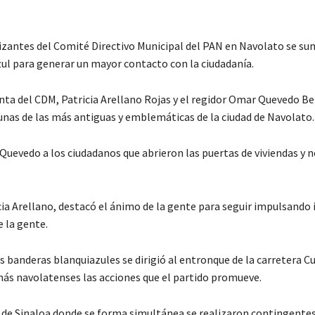
zantes del Comité Directivo Municipal del PAN en Navolato se su
ul para generar un mayor contacto con la ciudadanía.
nta del CDM, Patricia Arellano Rojas y el regidor Omar Quevedo Be
, unas de las más antiguas y emblemáticas de la ciudad de Navolato.
Quevedo a los ciudadanos que abrieron las puertas de viviendas y 
ia Arellano, destacó el ánimo de la gente para seguir impulsando i
e la gente.
 banderas blanquiazules se dirigió al entronque de la carretera C
 más navolatenses las acciones que el partido promueve.
s de Sinaloa donde se forma simultánea se realizaron contingentes