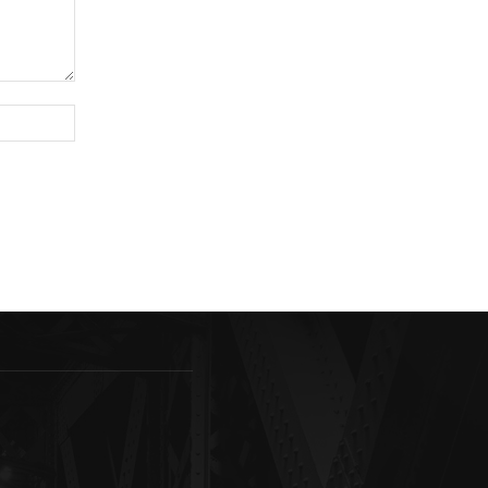
Sitio
web: