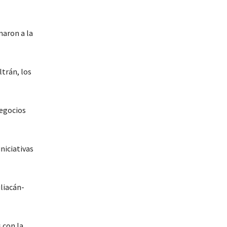
maron a la
ltrán, los
negocios
niciativas
uliacán-
 con la