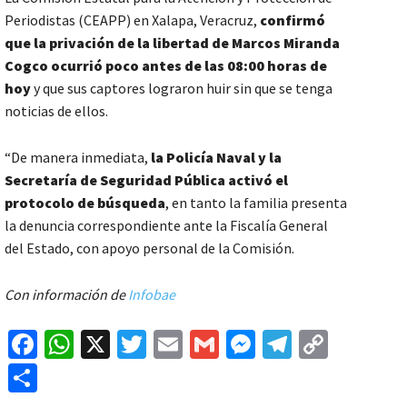
Periodistas (CEAPP) en Xalapa, Veracruz,
confirmó
que la privación de la libertad de Marcos Miranda
Cogco ocurrió poco antes de las 08:00 horas de
hoy
y que sus captores lograron huir sin que se tenga
noticias de ellos.
“De manera inmediata,
la Policía Naval y la
Secretaría de Seguridad Pública activó el
protocolo de búsqueda
, en tanto la familia presenta
la denuncia correspondiente ante la Fiscalía General
del Estado, con apoyo personal de la Comisión.
Con información de
Infobae
Fa
W
X
T
E
G
M
Te
C
ce
h
wi
m
m
es
le
o
C
b
at
tt
ai
ai
se
gr
p
o