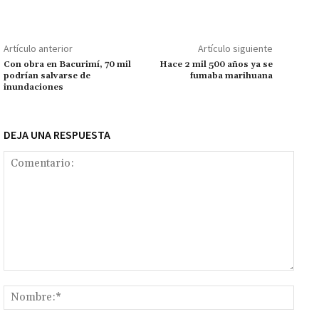
o
sA
er
l
l
n
a
y
m
o
p
ge
m
Li
p
Artículo anterior
Artículo siguiente
k
p
r
n
ar
Con obra en Bacurimí, 70 mil
Hace 2 mil 500 años ya se
podrían salvarse de
fumaba marihuana
k
tir
inundaciones
DEJA UNA RESPUESTA
Comentario:
Nomb