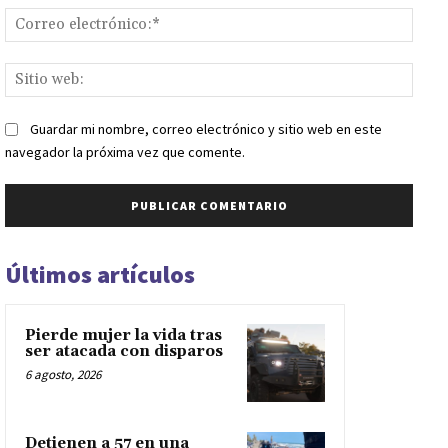
Corr
elect
Sitio
web:
Guardar mi nombre, correo electrónico y sitio web en este
navegador la próxima vez que comente.
Últimos artículos
Pierde mujer la vida tras
ser atacada con disparos
6 agosto, 2026
Detienen a 57 en una