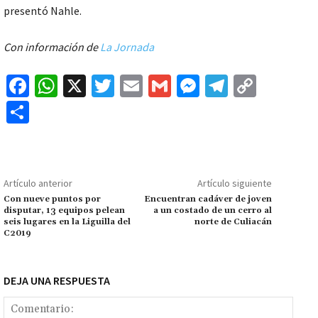
presentó Nahle.
Con información de
La Jornada
Fa
W
X
T
E
G
M
Te
C
ce
h
wi
m
m
es
le
o
C
b
at
tt
ai
ai
se
gr
p
o
o
sA
er
l
l
n
a
y
m
o
p
ge
m
Li
p
Artículo anterior
Artículo siguiente
k
p
r
n
ar
Con nueve puntos por
Encuentran cadáver de joven
disputar, 13 equipos pelean
a un costado de un cerro al
k
tir
seis lugares en la Liguilla del
norte de Culiacán
C2019
DEJA UNA RESPUESTA