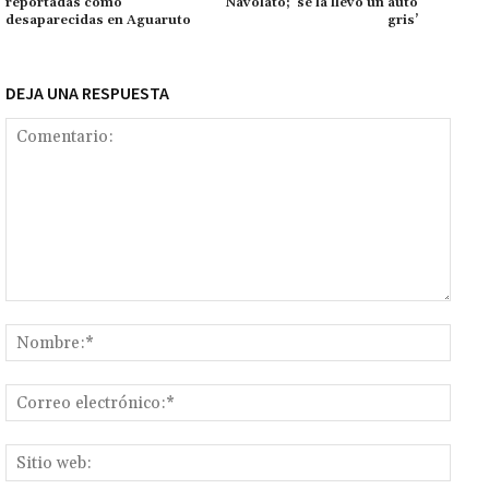
reportadas como
Navolato; ‘se la llevó un auto
k
tir
desaparecidas en Aguaruto
gris’
DEJA UNA RESPUESTA
Comentario:
Nomb
Corr
elect
Sitio
web: