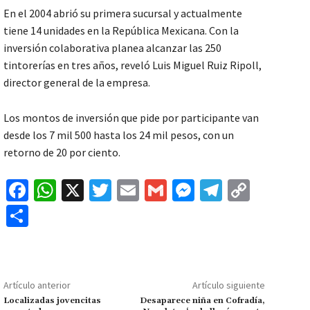
En el 2004 abrió su primera sucursal y actualmente
tiene 14 unidades en la República Mexicana. Con la
inversión colaborativa planea alcanzar las 250
tintorerías en tres años, reveló Luis Miguel Ruiz Ripoll,
director general de la empresa.
Los montos de inversión que pide por participante van
desde los 7 mil 500 hasta los 24 mil pesos, con un
retorno de 20 por ciento.
Fa
W
X
T
E
G
M
Te
C
ce
h
wi
m
m
es
le
o
C
b
at
tt
ai
ai
se
gr
p
o
o
sA
er
l
l
n
a
y
m
o
p
ge
m
Li
p
Artículo anterior
Artículo siguiente
k
p
r
n
ar
Localizadas jovencitas
Desaparece niña en Cofradía,