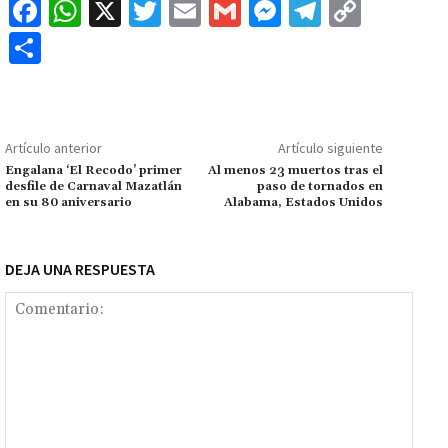
Fa
W
X
T
E
G
M
Te
C
ce
h
wi
m
m
es
le
o
C
b
at
tt
ai
ai
se
gr
p
o
o
sA
er
l
l
n
a
y
m
o
p
ge
m
Li
p
Artículo anterior
Artículo siguiente
k
p
r
n
ar
Engalana ‘El Recodo’ primer
Al menos 23 muertos tras el
desfile de Carnaval Mazatlán
paso de tornados en
k
tir
en su 80 aniversario
Alabama, Estados Unidos
DEJA UNA RESPUESTA