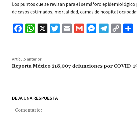
Los puntos que se revisan para el semáforo epidemiológico po
de casos estimados, mortalidad, camas de hospital ocupadas,
Fa
W
X
T
E
G
M
Te
C
ce
h
wi
m
m
es
le
o
b
at
tt
ai
ai
se
gr
p
o
sA
er
l
l
n
a
y
Artículo anterior
o
p
ge
m
Li
Reporta México 218,007 defunciones por COVID-1
k
p
r
n
t
k
DEJA UNA RESPUESTA