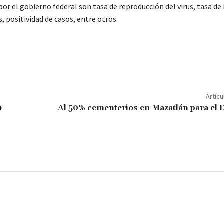
r el gobierno federal son tasa de reproducción del virus, tasa de 
 positividad de casos, entre otros.
C
o
m
p
Artícu
ar
9
Al 50% cementerios en Mazatlán para el D
ir