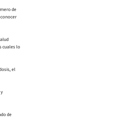
úmero de
a conocer
Salud
s cuales lo
osis, el
 y
ado de