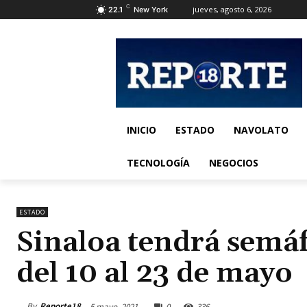
C
jueves, agosto 6, 2026
22.1
New York
INICIO
ESTADO
NAVOLATO
TECNOLOGÍA
NEGOCIOS
ESTADO
Sinaloa tendrá semá
del 10 al 23 de mayo
By
Reporte18
5 mayo, 2021
0
336