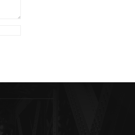
Sitio
web: