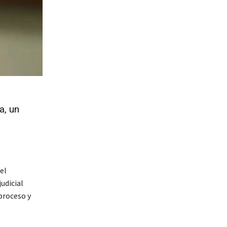
a, un
el
judicial
proceso y