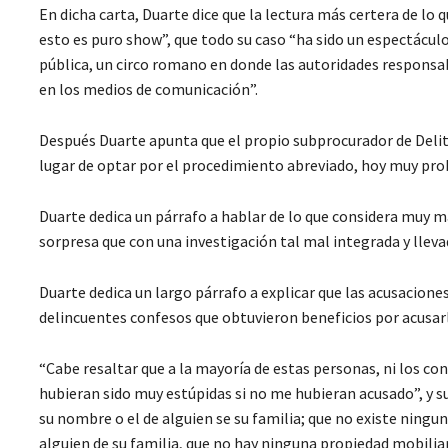
En dicha carta, Duarte dice que la lectura más certera de lo
esto es puro show”, que todo su caso “ha sido un espectácul
pública, un circo romano en donde las autoridades responsa
en los medios de comunicación”.
Después Duarte apunta que el propio subprocurador de Delitos
lugar de optar por el procedimiento abreviado, hoy muy prob
Duarte dedica un párrafo a hablar de lo que considera muy m
sorpresa que con una investigación tal mal integrada y lleva
Duarte dedica un largo párrafo a explicar que las acusacion
delincuentes confesos que obtuvieron beneficios por acusar
“Cabe resaltar que a la mayoría de estas personas, ni los co
hubieran sido muy estúpidas si no me hubieran acusado”, y 
su nombre o el de alguien se su familia; que no existe ningu
alguien de su familia, que no hay ninguna propiedad mobiliar