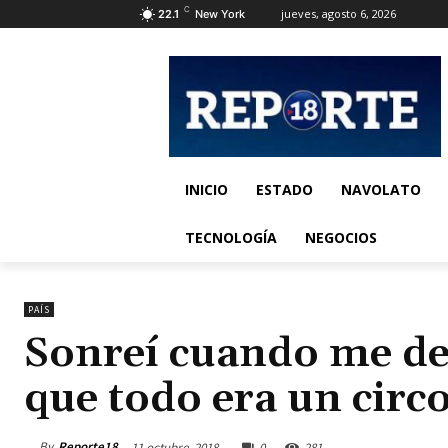
C
jueves, agosto 6, 2026
22.1
New York
INICIO
ESTADO
NAVOLATO
TECNOLOGÍA
NEGOCIOS
PAÍS
Sonreí cuando me de
que todo era un circ
By
Reporte18
11 octubre, 2018
0
281