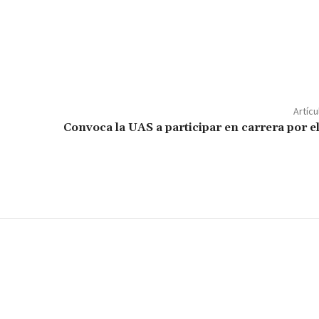
C
o
m
p
Artícu
ar
Convoca la UAS a participar en carrera por el
ir