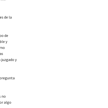
es de la
po de
ble y
omo
as
n juzgado y
 pregunta
s no
or algo