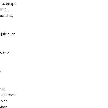
a razón que
pinión
bunales,
juicio, en
do una
de
onas
e aparezca
 o de
obar