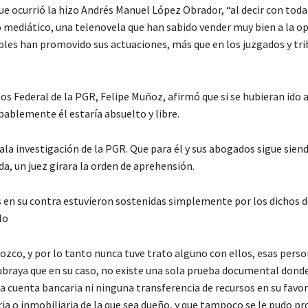
 que ocurrió la hizo Andrés Manuel López Obrador, “al decir con tod
o mediático, una telenovela que han sabido vender muy bien a la o
bles han promovido sus actuaciones, más que en los juzgados y tri
 Federal de la PGR, Felipe Muñoz, afirmó que si se hubieran ido a 
ablemente él estaría absuelto y libre.
ala investigación de la PGR. Que para él y sus abogados sigue sien
da, un juez girara la orden de aprehensión.
es en su contra estuvieron sostenidas simplemente por los dichos 
lo
nozco, y por lo tanto nunca tuve trato alguno con ellos, esas pers
subraya que en su caso, no existe una sola prueba documental dond
na cuenta bancaria ni ninguna transferencia de recursos en su favor
ia o inmobiliaria de la que sea dueño, y que tampoco se le pudo pr