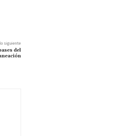
lo siguiente
bases del
laneación