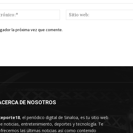
Correo
electrónico:*
egador la próxima vez que comente.
ACERCA DE NOSOTROS
Reporte18
, el periódico digital de Sinaloa, es tu sitio web
e noticias, entretenimiento, deportes y tecnología. Te
frecemos las últimas noticias así como contenido