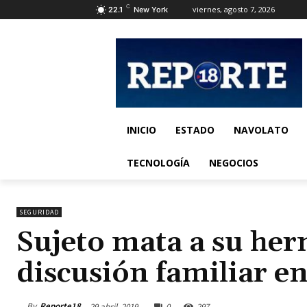
C
viernes, agosto 7, 2026
22.1
New York
INICIO
ESTADO
NAVOLATO
TECNOLOGÍA
NEGOCIOS
SEGURIDAD
Sujeto mata a su her
discusión familiar e
By
Reporte18
29 abril, 2019
0
297