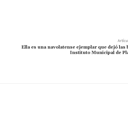
C
o
m
p
Artícu
ar
Ella es una navolatense ejemplar que dejó las 
Instituto Municipal de P
ir