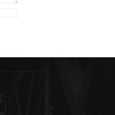
Sitio
web: