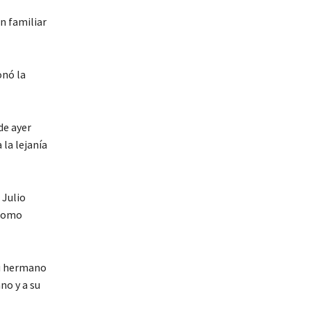
n familiar
onó la
de ayer
la lejanía
 Julio
 como
su hermano
no y a su