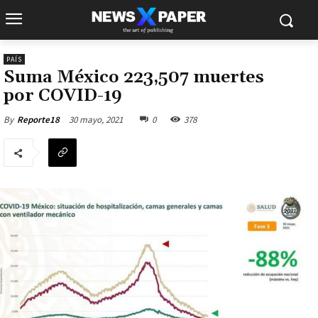
PAÍS
Suma México 223,507 muertes
por COVID-19
30 mayo, 2021
0
378
By
Reporte18