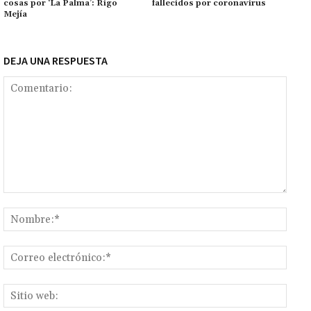
cosas por ‘La Palma’: Rigo
fallecidos por coronavirus
k
tir
Mejía
DEJA UNA RESPUESTA
Comentario:
Nomb
Corr
elect
Sitio
web: