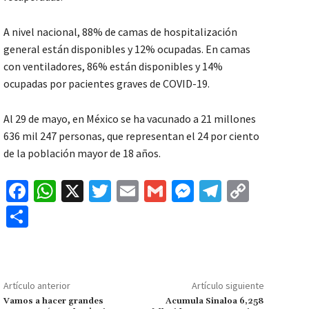
A nivel nacional, 88% de camas de hospitalización
general están disponibles y 12% ocupadas. En camas
con ventiladores, 86% están disponibles y 14%
ocupadas por pacientes graves de COVID-19.
Al 29 de mayo, en México se ha vacunado a 21 millones
636 mil 247 personas, que representan el 24 por ciento
de la población mayor de 18 años.
Fa
W
X
T
E
G
M
Te
C
ce
h
wi
m
m
es
le
o
C
b
at
tt
ai
ai
se
gr
p
o
o
sA
er
l
l
n
a
y
m
o
p
ge
m
Li
p
Artículo anterior
Artículo siguiente
k
p
r
n
ar
Vamos a hacer grandes
Acumula Sinaloa 6,258