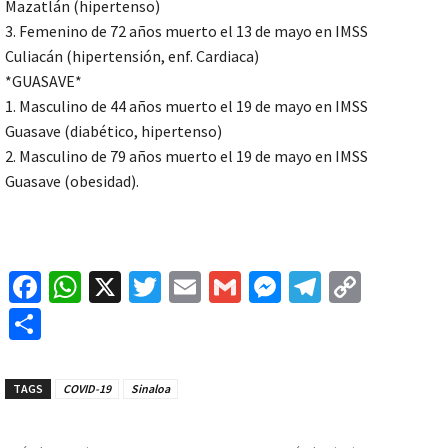
Mazatlán (hipertenso)
3. Femenino de 72 años muerto el 13 de mayo en IMSS
Culiacán (hipertensión, enf. Cardiaca)
*GUASAVE*
1. Masculino de 44 años muerto el 19 de mayo en IMSS
Guasave (diabético, hipertenso)
2. Masculino de 79 años muerto el 19 de mayo en IMSS
Guasave (obesidad).
Fa
W
X
T
E
G
M
Te
C
ce
h
wi
m
m
es
le
o
C
b
at
tt
ai
ai
se
gr
p
o
o
sA
er
l
l
n
a
y
m
TAGS
COVID-19
Sinaloa
o
p
ge
m
Li
p
k
p
r
n