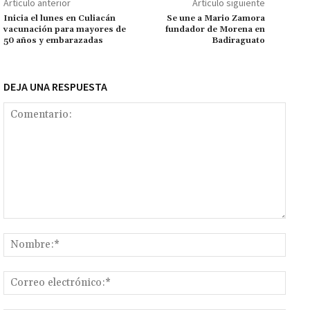
ar
Artículo anterior
Artículo siguiente
k
tir
Inicia el lunes en Culiacán
Se une a Mario Zamora
vacunación para mayores de
fundador de Morena en
50 años y embarazadas
Badiraguato
DEJA UNA RESPUESTA
Comentario:
Nomb
Corr
elect