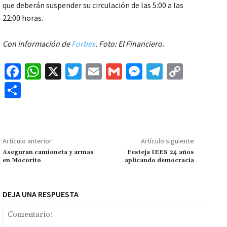
que deberán suspender su circulación de las 5:00 a las
22:00 horas.
Con información de
Forbes
. Foto: El Financiero.
Fa
W
X
T
E
G
M
Te
C
ce
h
wi
m
m
es
le
o
C
b
at
tt
ai
ai
se
gr
p
o
o
sA
er
l
l
n
a
y
m
o
p
ge
m
Li
p
Artículo anterior
Artículo siguiente
k
p
r
n
ar
Aseguran camioneta y armas
Festeja IEES 24 años
en Mocorito
aplicando democracia
k
tir
DEJA UNA RESPUESTA