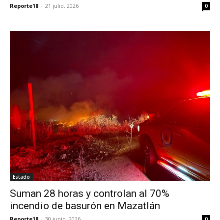
Reporte18
-
21 julio, 2026
0
Estado
Suman 28 horas y controlan al 70%
incendio de basurón en Mazatlán
Reporte18
-
30 junio, 2026
0