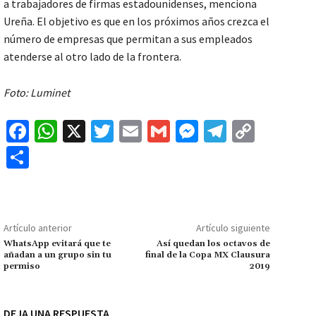
a trabajadores de firmas estadounidenses, menciona
Ureña. El objetivo es que en los próximos años crezca el
número de empresas que permitan a sus empleados
atenderse al otro lado de la frontera.
Foto: Luminet
Fa
W
X
T
E
G
M
Te
C
ce
h
wi
m
m
es
le
o
C
b
at
tt
ai
ai
se
gr
p
o
o
sA
er
l
l
n
a
y
m
o
p
ge
m
Li
p
Artículo anterior
Artículo siguiente
k
p
r
n
ar
WhatsApp evitará que te
Así quedan los octavos de
añadan a un grupo sin tu
final de la Copa MX Clausura
k
tir
permiso
2019
DEJA UNA RESPUESTA