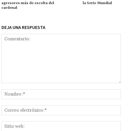
ar
agresores más de escolta del
la Serie Mundial
k
tir
cardenal
DEJA UNA RESPUESTA
Comentario:
Nomb
Corr
elect
Sitio
web: