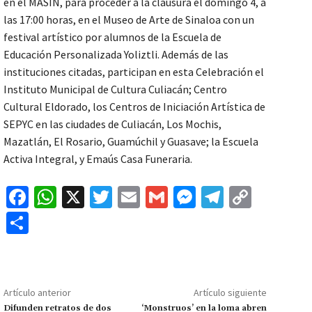
en el MASIN, para proceder a la clausura el domingo 4, a
las 17:00 horas, en el Museo de Arte de Sinaloa con un
festival artístico por alumnos de la Escuela de
Educación Personalizada Yoliztli. Además de las
instituciones citadas, participan en esta Celebración el
Instituto Municipal de Cultura Culiacán; Centro
Cultural Eldorado, los Centros de Iniciación Artística de
SEPYC en las ciudades de Culiacán, Los Mochis,
Mazatlán, El Rosario, Guamúchil y Guasave; la Escuela
Activa Integral, y Emaús Casa Funeraria.
Fa
W
X
T
E
G
M
Te
C
ce
h
wi
m
m
es
le
o
C
b
at
tt
ai
ai
se
gr
p
o
o
sA
er
l
l
n
a
y
m
o
p
ge
m
Li
p
Artículo anterior
Artículo siguiente
k
p
r
n
Difunden retratos de dos
‘Monstruos’ en la loma abren