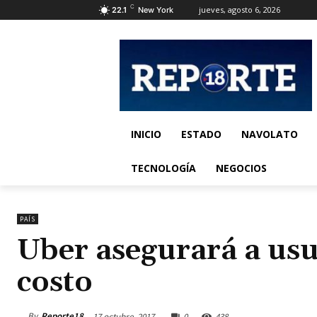
C
jueves, agosto 6, 2026
22.1
New York
INICIO
ESTADO
NAVOLATO
TECNOLOGÍA
NEGOCIOS
PAÍS
Uber asegurará a usu
costo
By
Reporte18
17 octubre, 2017
0
438