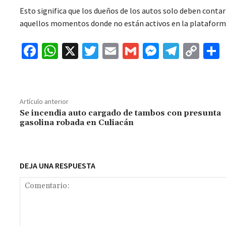
Esto significa que los dueños de los autos solo deben contar 
aquellos momentos donde no están activos en la plataform
Fa
W
X
T
E
G
M
Te
C
ce
h
wi
m
m
es
le
o
b
at
tt
ai
ai
se
gr
p
o
sA
er
l
l
n
a
y
Artículo anterior
o
p
ge
m
Li
Se incendia auto cargado de tambos con presunta
gasolina robada en Culiacán
k
p
r
n
t
k
DEJA UNA RESPUESTA