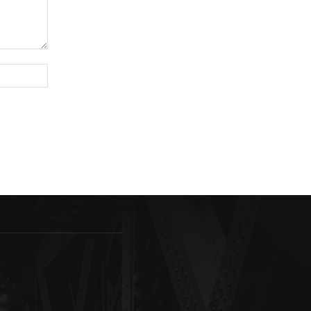
Sitio
web: