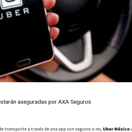
estarán aseguradas por AXA Seguros
de transporte a través de una app son seguros o no,
Uber México