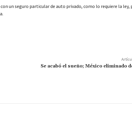
con un seguro particular de auto privado, como lo requiere la ley, 
a.
C
o
m
p
Artícu
ar
Se acabó el sueño; México eliminado d
ir