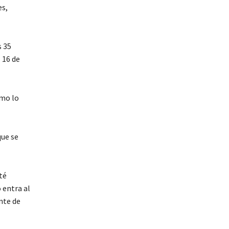
es,
s 35
 16 de
omo lo
que se
té
 entra al
nte de