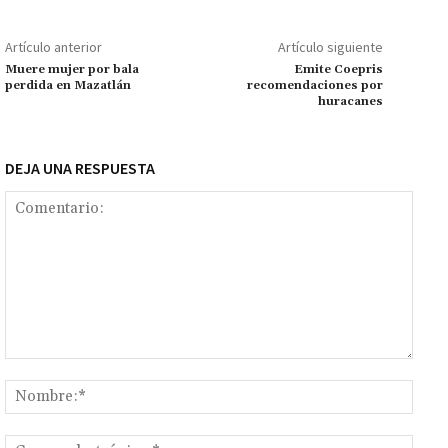
o
p
ge
m
Li
p
k
p
r
n
ar
Artículo anterior
Artículo siguiente
k
tir
Muere mujer por bala
Emite Coepris
perdida en Mazatlán
recomendaciones por
huracanes
DEJA UNA RESPUESTA
Comentario:
Nomb
Corr