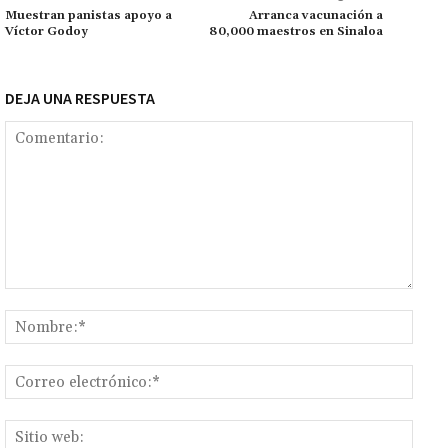
k
tir
Muestran panistas apoyo a
Arranca vacunación a
Víctor Godoy
80,000 maestros en Sinaloa
DEJA UNA RESPUESTA
Comentario:
Nomb
Corr
elect
Sitio