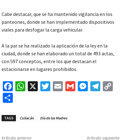
Cabe destacar, que se ha mantenido vigilancia en los
panteones, donde se han implementado dispositivos
viales para desfogar la carga vehicular.
A la par se ha realizado la aplicación de la ley en la
ciudad, donde se han elaborado un total de 493 actas,
con 597 conceptos, entre los que destacan el
estacionarse en lugares prohibidos.
Fa
W
X
T
E
G
M
Te
C
ce
h
wi
m
m
es
le
o
C
b
at
tt
ai
ai
se
gr
p
o
o
sA
er
l
l
n
a
y
m
TAGS
Culiacán
Día de las Madres
o
p
ge
m
Li
p
k
p
r
n
ar
Artículo anterior
Artículo siguiente