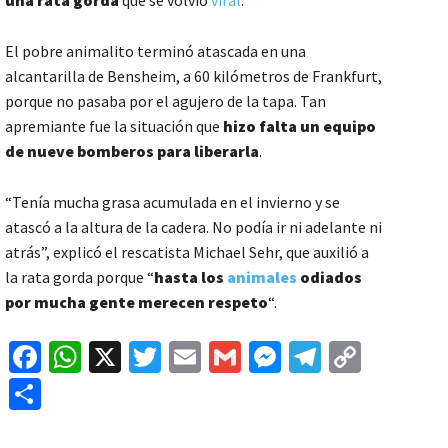
El pobre animalito terminó
atascada en una
alcantarilla
de Bensheim, a 60 kilómetros de Frankfurt,
porque no pasaba por el agujero de la tapa. Tan
apremiante fue la situación que
hizo falta un equipo
de nueve bomberos para liberarla
.
“Tenía mucha grasa acumulada en el invierno y se
atascó a la altura de la cadera. No podía ir ni adelante ni
atrás”, explicó el rescatista Michael Sehr, que auxilió a
la rata gorda porque “
hasta los
animales
odiados
por mucha gente merecen respeto
“.
Fa
W
X
T
E
G
M
Te
C
ce
h
wi
m
m
es
le
o
C
b
at
tt
ai
ai
se
gr
p
o