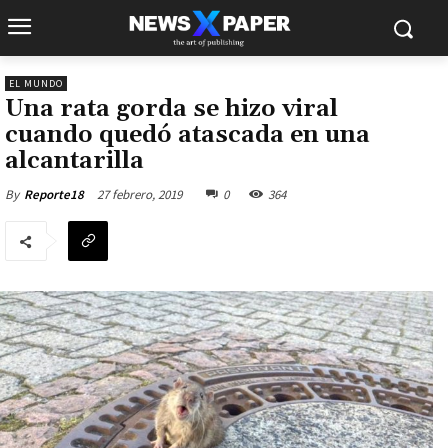
EL MUNDO
Una rata gorda se hizo viral
cuando quedó atascada en una
alcantarilla
27 febrero, 2019
0
364
By
Reporte18