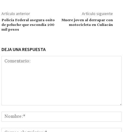
o
sA
er
l
l
n
a
y
m
o
p
ge
m
Li
p
Artículo anterior
Artículo siguiente
k
p
r
n
ar
Policía Federal asegura osito
Muere joven al derrapar con
de peluche que escondía 200
motocicleta en Culiacán
k
tir
mil pesos
DEJA UNA RESPUESTA
Comentario:
Nomb
Corr